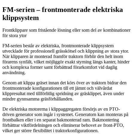
FM-serien – frontmonterade elektriska
klippsystem
Frontklippare som fristående lösning eller som del av kombinationer
för stora ytor
FM-serien består av elektriska, frontmonterade klippsystem
utvecklade för professionell grässkötsel och klippning av stora ytor.
När klipparen är monterad framför traktorn förblir den helt inom
förarens synfält, vilket möjliggör exakt styrning längs kanter, hinder
och komplexa former samt förbättrad förarkomfort vid daglig
användning.
Genom att klippa gräset innan det körs över av traktorn bidrar den
frontmonterade konfigurationen till ett jämnt och välvårdat
klippresultat med tillförlitlig spridning av gräsklippet, även under
mindre gynnsamma gräsförhållanden.
De elektriska motorerna i klippaggregaten försörjs av en PTO-
driven generator som ingår i systemet. Generatorn kan monteras på
frontbalken eller i en separat bakmonterad ram. Bakmontering
förbättrar viktfördelningen och eliminerar behovet av front-PTO,
vilket ger större flexibilitet i traktorkonfigurationen.