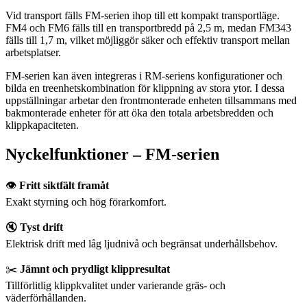
Vid transport fälls FM-serien ihop till ett kompakt transportläge.
FM4 och FM6 fälls till en transportbredd på 2,5 m, medan FM343
fälls till 1,7 m, vilket möjliggör säker och effektiv transport mellan
arbetsplatser.
FM-serien kan även integreras i RM-seriens konfigurationer och
bilda en treenhetskombination för klippning av stora ytor. I dessa
uppställningar arbetar den frontmonterade enheten tillsammans med
bakmonterade enheter för att öka den totala arbetsbredden och
klippkapaciteten.
Nyckelfunktioner – FM-serien
👁️
Fritt siktfält framåt
Exakt styrning och hög förarkomfort.
🔇
Tyst drift
Elektrisk drift med låg ljudnivå och begränsat underhållsbehov.
✂️
Jämnt och prydligt klippresultat
Tillförlitlig klippkvalitet under varierande gräs- och
väderförhållanden.