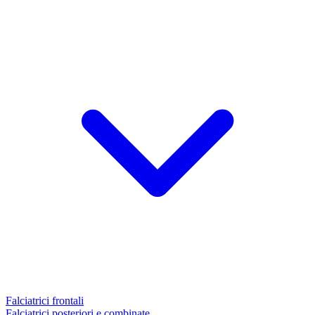
Falciatrici frontali
Falciatrici posteriori e combinate