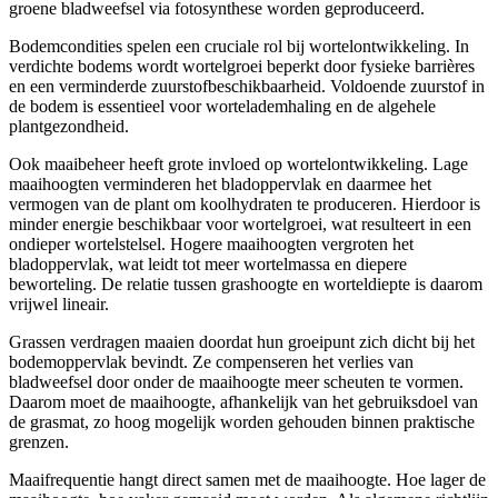
groene bladweefsel via fotosynthese worden geproduceerd.
Bodemcondities spelen een cruciale rol bij wortelontwikkeling. In
verdichte bodems wordt wortelgroei beperkt door fysieke barrières
en een verminderde zuurstofbeschikbaarheid. Voldoende zuurstof in
de bodem is essentieel voor wortelademhaling en de algehele
plantgezondheid.
Ook maaibeheer heeft grote invloed op wortelontwikkeling. Lage
maaihoogten verminderen het bladoppervlak en daarmee het
vermogen van de plant om koolhydraten te produceren. Hierdoor is
minder energie beschikbaar voor wortelgroei, wat resulteert in een
ondieper wortelstelsel. Hogere maaihoogten vergroten het
bladoppervlak, wat leidt tot meer wortelmassa en diepere
beworteling. De relatie tussen grashoogte en worteldiepte is daarom
vrijwel lineair.
Grassen verdragen maaien doordat hun groeipunt zich dicht bij het
bodemoppervlak bevindt. Ze compenseren het verlies van
bladweefsel door onder de maaihoogte meer scheuten te vormen.
Daarom moet de maaihoogte, afhankelijk van het gebruiksdoel van
de grasmat, zo hoog mogelijk worden gehouden binnen praktische
grenzen.
Maaifrequentie hangt direct samen met de maaihoogte. Hoe lager de