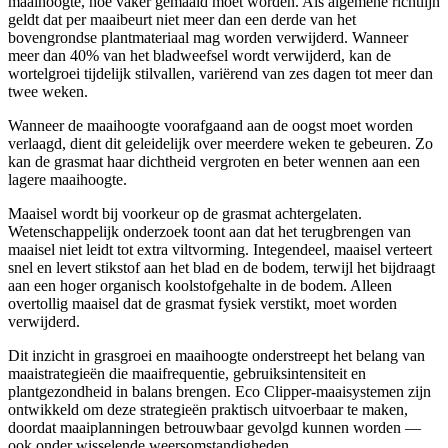
maaihoogte, hoe vaker gemaaid moet worden. Als algemene richtlijn
geldt dat per maaibeurt niet meer dan een derde van het
bovengrondse plantmateriaal mag worden verwijderd. Wanneer
meer dan 40% van het bladweefsel wordt verwijderd, kan de
wortelgroei tijdelijk stilvallen, variërend van zes dagen tot meer dan
twee weken.
Wanneer de maaihoogte voorafgaand aan de oogst moet worden
verlaagd, dient dit geleidelijk over meerdere weken te gebeuren. Zo
kan de grasmat haar dichtheid vergroten en beter wennen aan een
lagere maaihoogte.
Maaisel wordt bij voorkeur op de grasmat achtergelaten.
Wetenschappelijk onderzoek toont aan dat het terugbrengen van
maaisel niet leidt tot extra viltvorming. Integendeel, maaisel verteert
snel en levert stikstof aan het blad en de bodem, terwijl het bijdraagt
aan een hoger organisch koolstofgehalte in de bodem. Alleen
overtollig maaisel dat de grasmat fysiek verstikt, moet worden
verwijderd.
Dit inzicht in grasgroei en maaihoogte onderstreept het belang van
maaistrategieën die maaifrequentie, gebruiksintensiteit en
plantgezondheid in balans brengen. Eco Clipper-maaisystemen zijn
ontwikkeld om deze strategieën praktisch uitvoerbaar te maken,
doordat maaiplanningen betrouwbaar gevolgd kunnen worden —
ook onder wisselende weersomstandigheden.