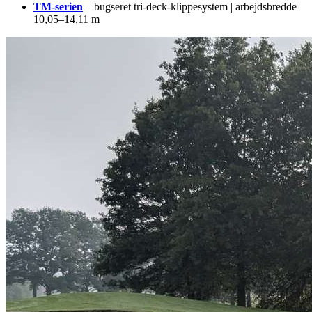
TM-serien
– bugseret tri-deck-klippesystem | arbejdsbredde
10,05–14,11 m