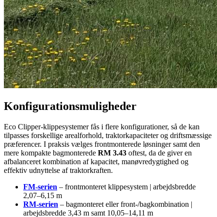
Konfigurationsmuligheder
Eco Clipper-klippesystemer fås i flere konfigurationer, så de kan
tilpasses forskellige arealforhold, traktorkapaciteter og driftsmæssige
præferencer. I praksis vælges frontmonterede løsninger samt den
mere kompakte bagmonterede
RM 3.43
oftest, da de giver en
afbalanceret kombination af kapacitet, manøvredygtighed og
effektiv udnyttelse af traktorkraften.
FM-serien
– frontmonteret klippesystem | arbejdsbredde
2,07–6,15 m
RM-serien
– bagmonteret eller front-/bagkombination |
arbejdsbredde 3,43 m samt 10,05–14,11 m