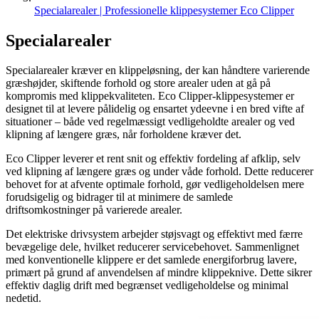
Specialarealer | Professionelle klippesystemer Eco Clipper
Specialarealer
Specialarealer kræver en klippeløsning, der kan håndtere varierende
græshøjder, skiftende forhold og store arealer uden at gå på
kompromis med klippekvaliteten. Eco Clipper-klippesystemer er
designet til at levere pålidelig og ensartet ydeevne i en bred vifte af
situationer – både ved regelmæssigt vedligeholdte arealer og ved
klipning af længere græs, når forholdene kræver det.
Eco Clipper leverer et rent snit og effektiv fordeling af afklip, selv
ved klipning af længere græs og under våde forhold. Dette reducerer
behovet for at afvente optimale forhold, gør vedligeholdelsen mere
forudsigelig og bidrager til at minimere de samlede
driftsomkostninger på varierede arealer.
Det elektriske drivsystem arbejder støjsvagt og effektivt med færre
bevægelige dele, hvilket reducerer servicebehovet. Sammenlignet
med konventionelle klippere er det samlede energiforbrug lavere,
primært på grund af anvendelsen af mindre klippeknive. Dette sikrer
effektiv daglig drift med begrænset vedligeholdelse og minimal
nedetid.