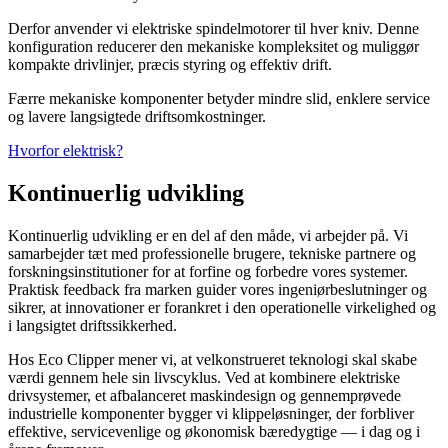
Derfor anvender vi elektriske spindelmotorer til hver kniv. Denne
konfiguration reducerer den mekaniske kompleksitet og muliggør
kompakte drivlinjer, præcis styring og effektiv drift.
Færre mekaniske komponenter betyder mindre slid, enklere service
og lavere langsigtede driftsomkostninger.
Hvorfor elektrisk?
Kontinuerlig udvikling
Kontinuerlig udvikling er en del af den måde, vi arbejder på. Vi
samarbejder tæt med professionelle brugere, tekniske partnere og
forskningsinstitutioner for at forfine og forbedre vores systemer.
Praktisk feedback fra marken guider vores ingeniørbeslutninger og
sikrer, at innovationer er forankret i den operationelle virkelighed og
i langsigtet driftssikkerhed.
Hos Eco Clipper mener vi, at velkonstrueret teknologi skal skabe
værdi gennem hele sin livscyklus. Ved at kombinere elektriske
drivsystemer, et afbalanceret maskindesign og gennemprøvede
industrielle komponenter bygger vi klippeløsninger, der forbliver
effektive, servicevenlige og økonomisk bæredygtige — i dag og i